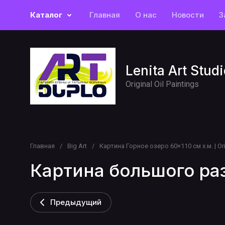
Каталог
Главная
О нас
Новости
З
Lenita Art Studi
Original Oil Paintings
Главная
/
Big Art
/
Картина Горное озеро 60×110 см х.м. | Orig
Картина большого раз
Предыдущий