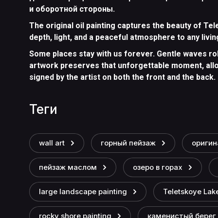
и оборотной стороны.
The original oil painting captures the beauty of Te
depth, light, and a peaceful atmosphere to any livi
Some places stay with us forever. Gentle waves roll
artwork preserves that unforgettable moment, allow
signed by the artist on both the front and the back.
теги
wall art
горный пейзаж
оригин
пейзаж маслом
озеро в горах
large landscape painting
Teletskoye Lake
rocky shore painting
каменистый берег