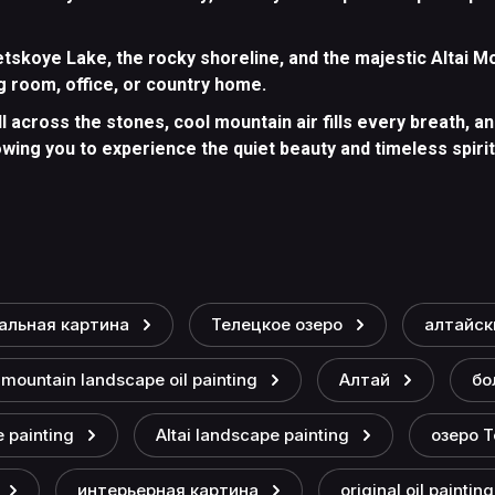
letskoye Lake, the rocky shoreline, and the majestic Altai 
ng room, office, or country home.
 across the stones, cool mountain air fills every breath, an
ing you to experience the quiet beauty and timeless spirit 
альная картина
Телецкое озеро
алтайск
mountain landscape oil painting
Алтай
бо
 painting
Altai landscape painting
озеро 
интерьерная картина
original oil painting