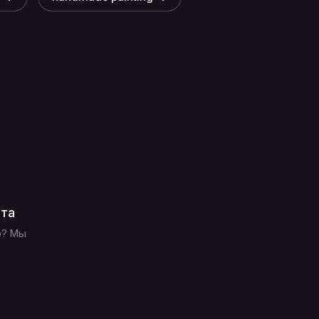
ата
р? Мы