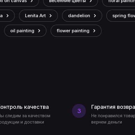
oil on canvas
весенние цветы
floral painti
ка
Lenita Art
dandelion
spring flo
oil painting
flower painting
онтроль качества
Гарантия возвр
3
ы следим за качеством
Не понравился това
родукции и доставки
вернем деньги