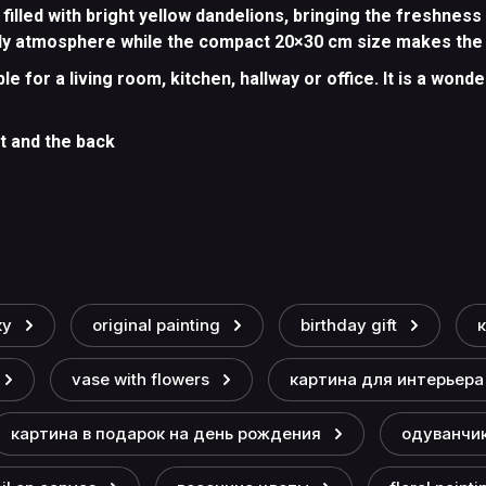
filled with bright yellow dandelions, bringing the freshnes
ly atmosphere while the compact 20×30 cm size makes the a
le for a living room, kitchen, hallway or office. It is a wond
nt and the back
ку
original painting
birthday gift
vase with flowers
картина для интерьера
картина в подарок на день рождения
одуванчи