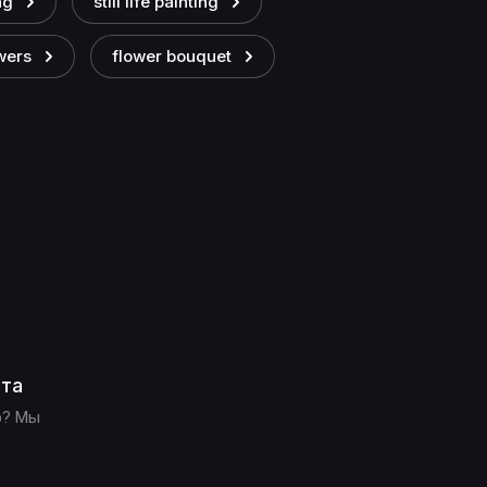
ng
still life painting
wers
flower bouquet
ата
р? Мы