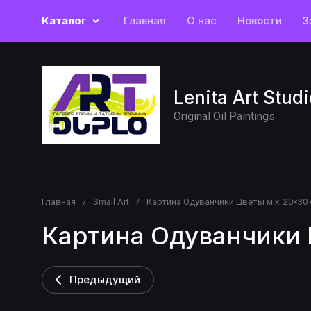
Каталог
Главная
О нас
Новости
З
Lenita Art Studi
Original Oil Paintings
Главная
/
Small Art
/
Картина Одуванчики Цветы м.х. 20×30 см
Картина Одуванчики 
Предыдущий