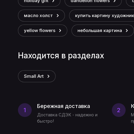
holiday gift
dandelion flowers
масло холст
купить картину художни
yellow flowers
небольшая картина
Находится в разделах
Small Art
Бережная доставка
К
1
2
Доставка СДЭК - надежно и
М
быстро!
п